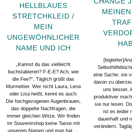
CHANGE 
HELLBLAUES
MEINEN
STRETCHKLEID /
TRAF
MEIN
VERDO
UNGEWÖHNLICHER
HA
NAME UND ICH
[bigletter]An
„Kannst du das vielleicht
Selbsthilfebüch
buchstabieren? F-E-E? Ach, wie
eine Sache: sie 
die Fee?“. Täglich grüßt das
davon zu überzeu
Murmeltier. Wer nicht Laura, Lena
uns besser, 
oder Lisa heißt, kennt es auch:
produktiver mach
Die hochgezogenen Augenbrauen,
sie nur lesen. D
das doppelte Nachfragen, die
ist es leider 
immer gleichen Witze. Wir finden
dauerhaft und n
im Souvenirshop keine Tasse mit
verändern. Tagtäg
unserem Namen und man hat …