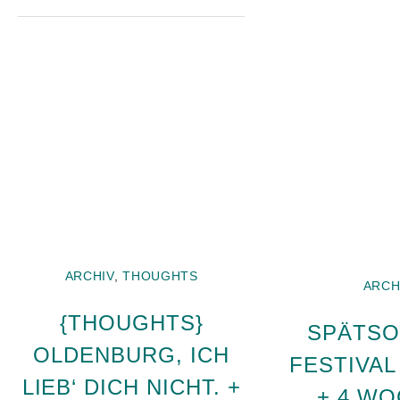
ARCHIV
,
THOUGHTS
ARCH
{THOUGHTS}
SPÄTS
OLDENBURG, ICH
FESTIVAL
LIEB‘ DICH NICHT. +
+ 4 W