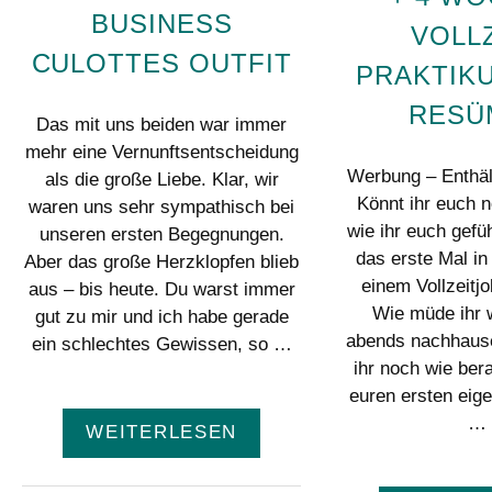
BUSINESS
VOLL
CULOTTES OUTFIT
PRAKTIKU
RESÜ
Das mit uns beiden war immer
mehr eine Vernunftsentscheidung
Werbung – Enthäl
als die große Liebe. Klar, wir
Könnt ihr euch n
waren uns sehr sympathisch bei
wie ihr euch gefüh
unseren ersten Begegnungen.
das erste Mal i
Aber das große Herzklopfen blieb
einem Vollzeitj
aus – bis heute. Du warst immer
Wie müde ihr w
gut zu mir und ich habe gerade
abends nachhaus
ein schlechtes Gewissen, so …
ihr noch wie ber
euren ersten eig
…
WEITERLESEN