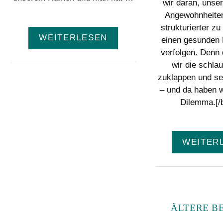
wir daran, unse
Angewohnheiten
strukturierter zu
WEITERLESEN
einen gesunden 
verfolgen. Denn
wir die schla
zuklappen und se
– und da haben w
Dilemma.[/b
WEITER
ÄLTERE B