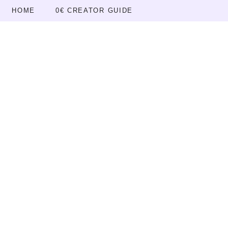
Skip
HOME
0€ CREATOR GUIDE
to
content