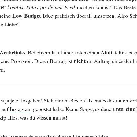
ier
kreative Fotos für deinen Feed
machen kannst! Das Beste d
Low Budget Idee
 meine
praktisch überall umsetzen. Also Sc
ne Liebe!
Werbelinks
. Bei einem Kauf über solch einen Affiliatelink bez
nicht
leine Provision. Dieser Beitrag ist
im Auftrag eines der h
en.
s ja jetzt losgehen! Sieh dir am Besten als erstes das unten ver
nur eine
m auf
Instagram
gepostet habe. Keine Sorge, es dauert
zip alles, was du wissen musst!
ckt, kommst du auch über
diesen Link zum Video
.