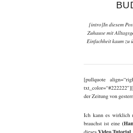
BU
[intro]In diesem Pos
Zuhause mit Alltagsge
Einfachheit kaum zu ü
[pullquote align=“ri
txt_color=“#222222″]
der Zeitung von gester
Ich kann es wirklich 
(Ha
brauchst ist eine
Video Tutorial
dieses