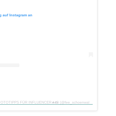
ag auf Instagram an
Ein Beitrag geteilt von FOTOTIPPS FÜR INFLUENCER🔥📸 (@fee_schoenwald)
am
Feb 25, 