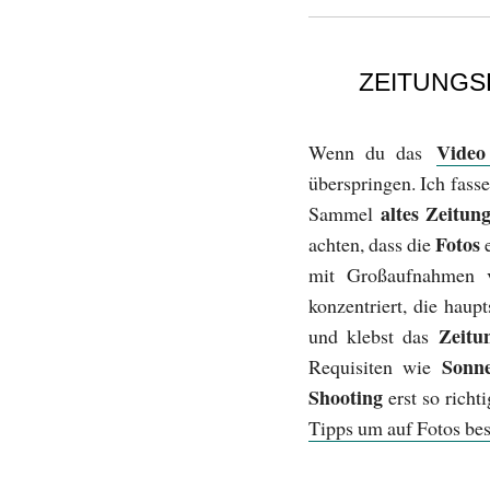
ZEITUNGS
Video
Wenn du das
überspringen. Ich fas
altes Zeitun
Sammel
Fotos
achten, dass die
e
mit Großaufnahmen v
konzentriert, die haup
Zeitu
und klebst das
Sonn
Requisiten wie
Shooting
erst so richt
Tipps um auf Fotos be