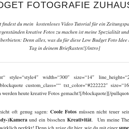
DGET FOTOGRAFIE ZUHAU
t findest du mein kostenloses Video Tutorial für ein Zeitungs
genständen kreative Fotos zu machen ist meine Spezialität und d
berbieten: Denn alles, was du für diese Low Budget Foto Idee 
Tag in deinem Briefkasten![/intro]
ght“ style=“style4″ width=“300″ size=“14″ line_height=“2
[blockquote custom_class=““ txt_color=“#222222″ size=“16
n werden heute kreative Fotos gemacht![/blockquote][/pullquot
Coole Fotos
nicht oft genug sagen:
müssen nicht teuer sei
ndy-)Kamera
Kreativität
und ein bisschen
. Um meine Thes
supe
wirklich perfekt! Denn ich zeige dir hier, wie du mit einer