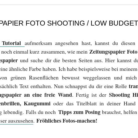
PAPIER FOTO SHOOTING / LOW BUDGET
 Tutorial
aufmerksam angesehen hast, kannst du diesen 
Zeitungspapier Fot
se noch einmal kurz zusammen, wie mein
gspapier
und suche dir die besten Seiten aus. Hier kannst du
ine ähnliche Farbe haben. Ich habe beispielsweise bei meine
on grünen Rasenflächen bewusst weggelassen und mich
tra
tsächlich Text enthalten. Nun schnappst du dir eine Rolle
ngspapier an eine freie Wand
Shooting Hi
. Fertig ist der
enbrillen, Kaugummi
oder das Titelblatt in deiner Han
Tipps zum Posing
ig lebendig. Falls du noch
brauchst, helfe
Fröhliches Fotos-machen!
sser auszusehen
.