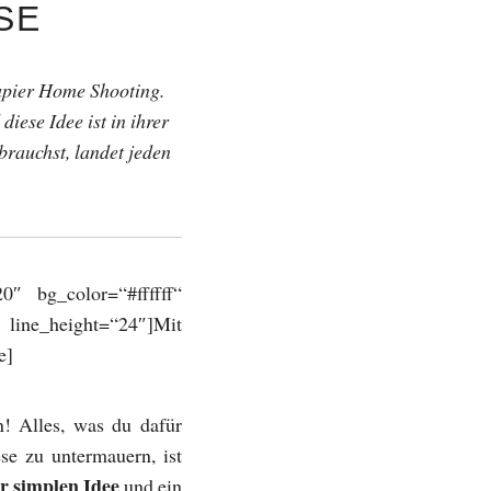
SE
papier Home Shooting.
iese Idee ist in ihrer
brauchst, landet jeden
0″ bg_color=“#ffffff“
 line_height=“24″]Mit
e]
n! Alles, was du dafür
e zu untermauern, ist
r simplen Idee
und ein