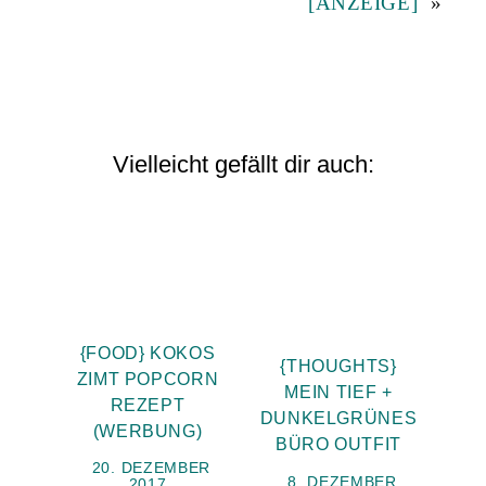
[ANZEIGE]
»
Vielleicht gefällt dir auch:
{FOOD} KOKOS
{THOUGHTS}
ZIMT POPCORN
MEIN TIEF +
REZEPT
DUNKELGRÜNES
(WERBUNG)
BÜRO OUTFIT
20. DEZEMBER
8. DEZEMBER
2017