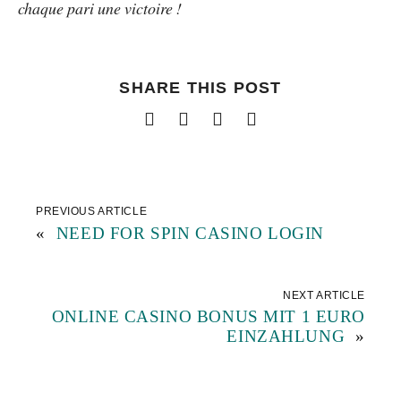
chaque pari une victoire !
SHARE THIS POST
PREVIOUS ARTICLE
«
NEED FOR SPIN CASINO LOGIN
NEXT ARTICLE
ONLINE CASINO BONUS MIT 1 EURO
EINZAHLUNG
»