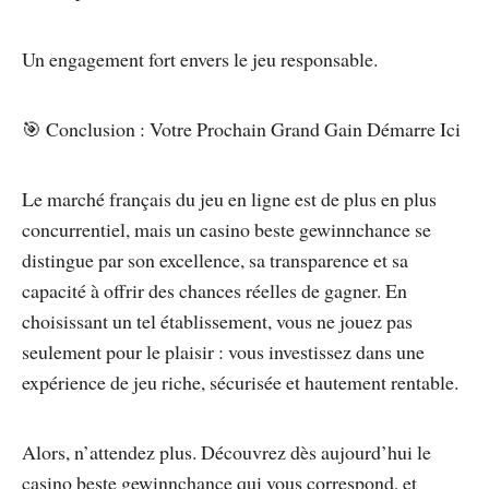
Un engagement fort envers le jeu responsable.
🎯 Conclusion : Votre Prochain Grand Gain Démarre Ici
Le marché français du jeu en ligne est de plus en plus
concurrentiel, mais un casino beste gewinnchance se
distingue par son excellence, sa transparence et sa
capacité à offrir des chances réelles de gagner. En
choisissant un tel établissement, vous ne jouez pas
seulement pour le plaisir : vous investissez dans une
expérience de jeu riche, sécurisée et hautement rentable.
Alors, n’attendez plus. Découvrez dès aujourd’hui le
casino beste gewinnchance qui vous correspond, et