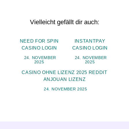
Vielleicht gefällt dir auch:
NEED FOR SPIN
INSTANTPAY
CASINO LOGIN
CASINO LOGIN
24. NOVEMBER
24. NOVEMBER
2025
2025
CASINO OHNE LIZENZ 2025 REDDIT
ANJOUAN LIZENZ
24. NOVEMBER 2025