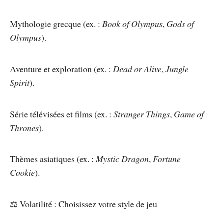
Mythologie grecque (ex. :
Book of Olympus
,
Gods of
Olympus
).
Aventure et exploration (ex. :
Dead or Alive
,
Jungle
Spirit
).
Série télévisées et films (ex. :
Stranger Things
,
Game of
Thrones
).
Thèmes asiatiques (ex. :
Mystic Dragon
,
Fortune
Cookie
).
⚖️ Volatilité : Choisissez votre style de jeu