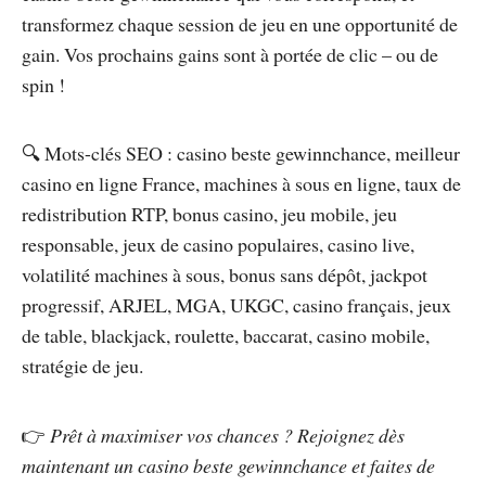
transformez chaque session de jeu en une opportunité de
gain. Vos prochains gains sont à portée de clic – ou de
spin !
🔍 Mots-clés SEO : casino beste gewinnchance, meilleur
casino en ligne France, machines à sous en ligne, taux de
redistribution RTP, bonus casino, jeu mobile, jeu
responsable, jeux de casino populaires, casino live,
volatilité machines à sous, bonus sans dépôt, jackpot
progressif, ARJEL, MGA, UKGC, casino français, jeux
de table, blackjack, roulette, baccarat, casino mobile,
stratégie de jeu.
👉
Prêt à maximiser vos chances ? Rejoignez dès
maintenant un casino beste gewinnchance et faites de