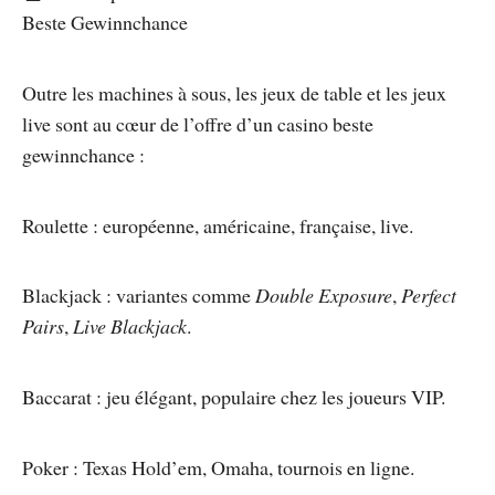
Beste Gewinnchance
Outre les machines à sous, les jeux de table et les jeux
live sont au cœur de l’offre d’un casino beste
gewinnchance :
Roulette : européenne, américaine, française, live.
Blackjack : variantes comme
Double Exposure
,
Perfect
Pairs
,
Live Blackjack
.
Baccarat : jeu élégant, populaire chez les joueurs VIP.
Poker : Texas Hold’em, Omaha, tournois en ligne.