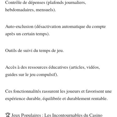
Contrôle de dépenses (plafonds journaliers,
hebdomadaires, mensuels).
Auto-exclusion (désactivation automatique du compte
après un certain temps).
Outils de suivi du temps de jeu.
Accès à des ressources éducatives (articles, vidéos,
guides sur le jeu compulsif).
Ces fonctionnalités rassurent les joueurs et favorisent une
expérience durable, équilibrée et durablement rentable.
🏆 Jeux Populaires : Les Incontournables du Casino