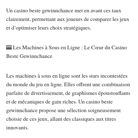
Un casino beste gewinnchance met en avant ces taux
clairement, permettant aux joueurs de comparer les jeux
et d’optimiser leurs choix stratégiques.
🎰 Les Machines à Sous en Ligne : Le Cœur du Casino
Beste Gewinnchance
Les machines à sous en ligne sont les stars incontestées
du monde du jeu en ligne. Elles offrent une combinaison
parfaite de divertissement, de graphismes époustouflants
et de mécaniques de gain riches. Un casino beste
gewinnchance propose une sélection soigneusement
choisie de ces jeux, allant des classiques aux titres
innovants.