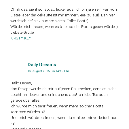
Ohhh das sieht so, so, so lecker aus! Ich bin ja eh ein Fan von
Eistee, aber der gekaufte ist mir immer vieeel zu süß. Den hier
werde ich definitiv ausprobieren! Toller Post :)
Würde mich freuen, wenn es öfter solche Posts geben würde :)
Liebste Grüße,
KRISTY KEY
Daily Dreams
15. August 2015 um 14:19 Uhr
Hallo Liebes,
das Rezept werde ich mir auf jeden Fall merken, denn es sieht
seeehhhrrr lecker und erfrischend aus! Ich liebe Tee auch
gerade über alles.
Ich würde mich sehr freuen, wenn mehr solcher Posts
kommen würden <3
Und mich würde es freuen, wenn du mal bei mir vorbeischaust
<3