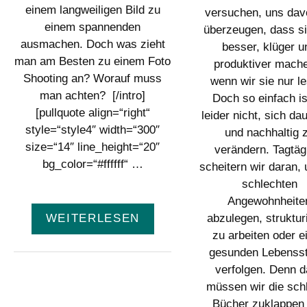
einem langweiligen Bild zu
versuchen, uns dav
einem spannenden
überzeugen, dass s
ausmachen. Doch was zieht
besser, klüger u
man am Besten zu einem Foto
produktiver mach
Shooting an? Worauf muss
wenn wir sie nur l
man achten? [/intro]
Doch so einfach is
[pullquote align=“right“
leider nicht, sich da
style=“style4″ width=“300″
und nachhaltig 
size=“14″ line_height=“20″
verändern. Tagtäg
bg_color=“#ffffff“ …
scheitern wir daran,
schlechten
Angewohnheite
abzulegen, struktur
WEITERLESEN
zu arbeiten oder e
gesunden Lebensst
verfolgen. Denn 
müssen wir die sch
Bücher zuklappen