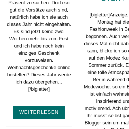
Präsent zu suchen. Doch so
gut die Vorsätze auch sind,
[bigletter]Anzeige
natürlich habe ich sie auch
Montag hat di
dieses Jahr nicht eingehalten.
Fashionweek in Be
Es sind jetzt keine zwei
begonnen. Auch wen
Wochen mehr bis zum Fest
dieses Mal nicht dab
und ich habe noch kein
kann, blicke ich so
einziges Geschenk
auf den Modezirku
vorzuweisen.
Sommer zurück. Es
Weihnachtsgeschenke online
eine tolle Atmosphä
bestellen? Dieses Jahr werde
Berlin während d
ich dazu übergehen…
Modewoche, so ein 
[/bigletter]
ist einfach wahnsi
inspirierend un
motivierend. Ach übr
WEITERLESEN
Ihr müsst selbst ga
Blogger sein um mal