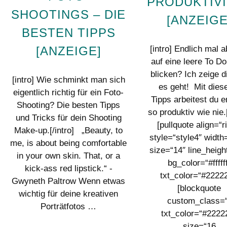
PRODUKTIV
SHOOTINGS – DIE
[ANZEIGE
BESTEN TIPPS
[intro] Endlich mal 
[ANZEIGE]
auf eine leere To Do
blicken? Ich zeige di
[intro] Wie schminkt man sich
es geht! Mit dies
eigentlich richtig für ein Foto-
Tipps arbeitest du e
Shooting? Die besten Tipps
so produktiv wie nie.[
und Tricks für dein Shooting
[pullquote align=“r
Make-up.[/intro] „Beauty, to
style=“style4″ width
me, is about being comfortable
size=“14″ line_heigh
in your own skin. That, or a
bg_color=“#fffff
kick-ass red lipstick.“ -
txt_color=“#22222
Gwyneth Paltrow Wenn etwas
[blockquote
wichtig für deine kreativen
custom_class=“
Porträtfotos …
txt_color=“#2222
size=“16