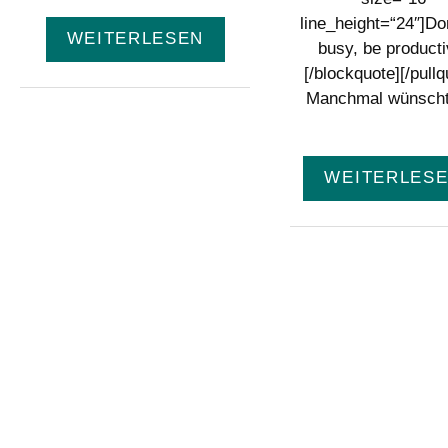
line_height=“24″]Do
WEITERLESEN
busy, be producti
[/blockquote][/pullq
Manchmal wünsch
WEITERLES