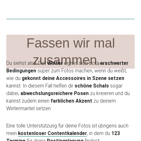
Fassen wir mal
zusammen...
Du siehst also: Der
Winter
eignet sich trotz
erschwerter
Bedingungen
super zum Fotos machen, wenn du weißt,
wie du
gekonnt deine Accessoires in Szene setzen
kannst. In diesem Fall helfen dir
schöne Schals
sogar
dabei,
abwechslungsreichere Posen
zu kreieren und du
kannst zudem einen
farblichen Akzent
zu deinem
Wintermantel setzen.
Eine tolle Unterstützung für deine Fotos ist übrigens auch
mein
kostenloser Contentkalender
, in dem du
123