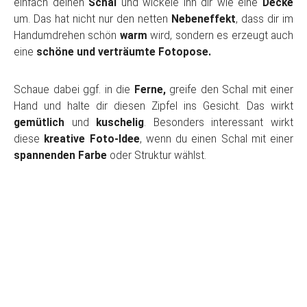
einfach deinen
Schal
und wickele ihn dir wie eine
Decke
um. Das hat nicht nur den netten
Nebeneffekt
, dass dir im
Handumdrehen schön
warm
wird, sondern es erzeugt auch
eine
schöne und verträumte Fotopose.
Schaue dabei ggf. in die
Ferne,
greife den Schal mit einer
Hand und halte dir diesen Zipfel ins Gesicht. Das wirkt
gemütlich
und
kuschelig
. Besonders interessant wirkt
diese
kreative Foto-Idee
, wenn du einen Schal mit einer
spannenden Farbe
oder Struktur wählst.