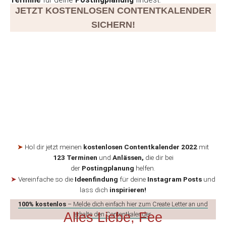
Termine
für deine
Postingplanung
findest.
JETZT KOSTENLOSEN CONTENTKALENDER
SICHERN!
➤
Hol dir jetzt meinen
kostenlosen Contentkalender 2022
mit
123
Terminen
und
Anlässen,
die dir bei
der
Postingplanung
helfen.
➤
Vereinfache so die
Ideenfindung
für deine
Instagram Posts
und
lass dich
inspirieren!
100% kostenlos
– Melde dich einfach hier zum Create Letter an und
Alles Liebe, Fee
erhalte den Contentkalender.